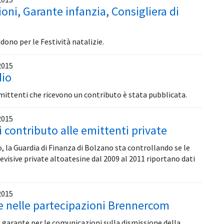
oni, Garante infanzia, Consigliera di
iudono per le Festività natalizie.
2015
dio
e emittenti che ricevono un contributo è stata pubblicata.
2015
 contributo alle emittenti private
, la Guardia di Finanza di Bolzano sta controllando se le
evisive private altoatesine dal 2009 al 2011 riportano dati
2015
e nelle partecipazioni Brennercom
 garante per le comunicazioni sulla dismissione della