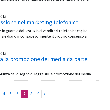
2015
essione nel marketing telefonico
n guardia dall’astuzia di venditori telefonici: capita
la e diano inconsapevolmente il proprio consenso a
2015
a la promozione dei media da parte
Giunta del disegno di legge sulla promozione dei media.
(current)
4
5
6
7
8
9
»