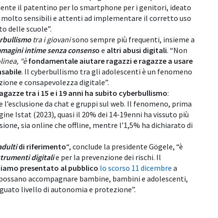
e il patentino per lo smartphone per i genitori, ideato
molto sensibili e attenti ad implementare il corretto uso
o delle scuole”.
rbullismo
tra i giovani
sono sempre più frequenti, insieme a
magini intime senza consens
o
e
altri abusi digitali
. “Non
linea, “è
fondamentale aiutare ragazzi e ragazze a
usare
nsabile
. Il cyberbullismo tra gli adolescenti è un fenomeno
ezione e consapevolezza digitale”.
ragazze tra i 15 e i 19 anni ha subito cyberbullismo
:
e l’esclusione da chat e gruppi sul web. Il fenomeno, prima
ine Istat (2023), quasi il 20% dei 14-19enni ha vissuto più
usione, sia online che offline, mentre l’1,5% ha dichiarato di
dulti
di riferimento
“, conclude la presidente Gögele, “è
strumenti digitali
e per la prevenzione dei rischi. Il
biamo presentato al pubblico
lo scorso 11 dicembre
a
ri possano accompagnare bambine, bambini e adolescenti,
eguato livello di autonomia e protezione”.