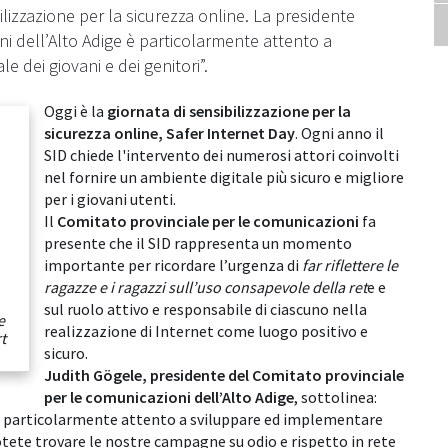
ilizzazione per la sicurezza online. La presidente
ni dell’Alto Adige è particolarmente attento a
 dei giovani e dei genitori”.
Oggi è la
giornata di sensibilizzazione per la
sicurezza online, Safer Internet Day
. Ogni anno il
SID chiede l'intervento dei numerosi attori coinvolti
nel fornire un ambiente digitale più sicuro e migliore
per i giovani utenti.
Il
Comitato provinciale per le comunicazioni
fa
presente che il SID rappresenta un momento
importante per ricordare l’urgenza di
far riflettere le
ragazze e i ragazzi sull’uso consapevole della ret
e e
sul ruolo attivo e responsabile di ciascuno nella
e
realizzazione di Internet come luogo positivo e
t
sicuro.
Judith Gögele, presidente del Comitato provinciale
per le comunicazioni dell’Alto Adige
, sottolinea:
 è particolarmente attento a sviluppare ed implementare
potete trovare le nostre campagne su odio e rispetto in rete