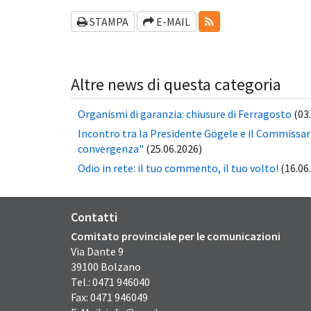
RSS-FEEDS
STAMPA
E-MAIL
Altre news di questa categoria
Organismi di garanzia: chiusure di Ferragosto
(03
Incontro tra la Presidente Gögele e il Commissario
convergenza"
(25.06.2026)
Odio in rete: il tuo commento, il tuo volto!
(16.06
Contatti
Comitato provinciale per le comunicazioni
Via Dante
9
39100
Bolzano
Tel.: 0471 946040
Fax: 0471 946049