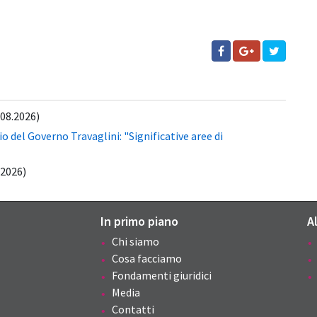
.08.2026)
 del Governo Travaglini: "Significative aree di
.2026)
In primo piano
A
Chi siamo
Cosa facciamo
Fondamenti giuridici
Media
Contatti