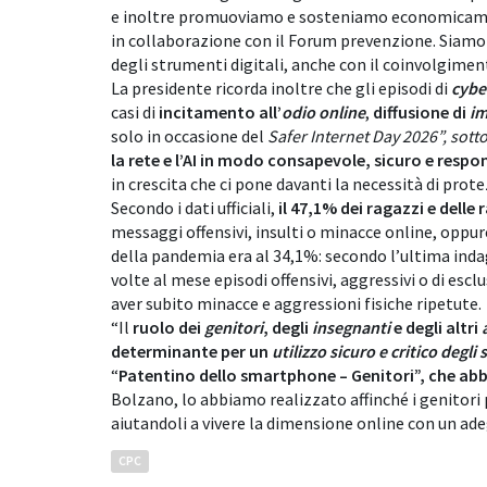
e inoltre promuoviamo e sosteniamo economicament
in collaborazione con il Forum prevenzione. Siamo 
degli strumenti digitali, anche con il coinvolgiment
La presidente ricorda inoltre che gli episodi di
cybe
casi di
incitamento all’
odio online
,
diffusione di
im
solo in occasione del
Safer Internet Day 2026”, sotto
la rete e l’AI in modo consapevole, sicuro e respo
in crescita che ci pone davanti la necessità di prot
Secondo i dati ufficiali,
il 47,1% dei ragazzi e delle 
messaggi offensivi, insulti o minacce online, oppur
della pandemia era al 34,1%: secondo l’ultima indag
volte al mese episodi offensivi, aggressivi o di escl
aver subito minacce e aggressioni fisiche ripetute.
“Il
ruolo dei
genitori
, degli
insegnanti
e degli altri
a
determinante per un
utilizzo sicuro e critico degli 
“
Patentino dello smartphone – Genitori”, che ab
Bolzano, lo abbiamo realizzato affinché i genito
aiutandoli a vivere la dimensione online con un ad
CPC