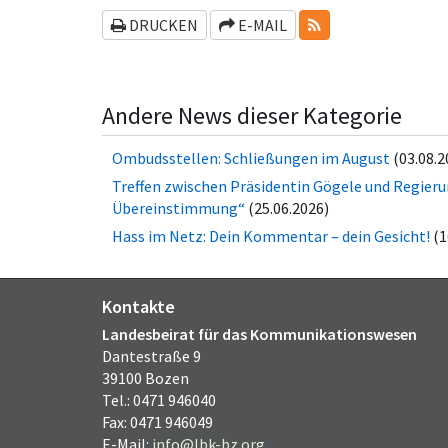
RSS-FEEDS
DRUCKEN
E-MAIL
Andere News dieser Kategorie
Ombudsstellen: Schließungen im August
(03.08.2
Treffen zwischen Präsidentin Gögele und Regier
Übereinstimmung“
(25.06.2026)
Hass im Netz: Dein Kommentar – dein Gesicht!
(1
Kontakte
Landesbeirat für das Kommunikationswesen
Dantestraße 9
39100 Bozen
Tel.: 0471 946040
Fax: 0471 946049
E-Mail:
info@lbk-bz.org