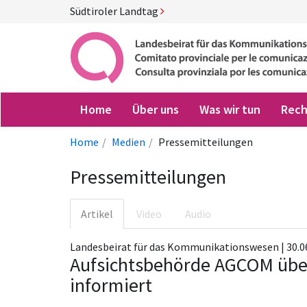
Südtiroler Landtag
Home
Über uns
Was wir tun
Rech
Home
Medien
Pressemitteilungen
Pressemitteilungen
Artikel
Video
Audio
Landesbeirat für das Kommunikationswesen | 30.06
Aufsichtsbehörde AGCOM üb
informiert