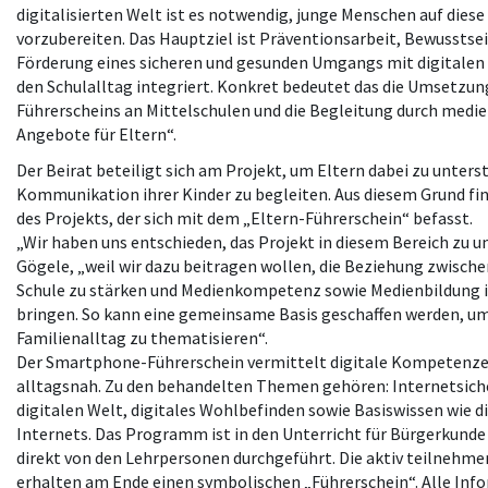
digitalisierten Welt ist es notwendig, junge Menschen auf diese
vorzubereiten. Das Hauptziel ist Präventionsarbeit, Bewusstse
Förderung eines sicheren und gesunden Umgangs mit digitalen 
den Schulalltag integriert. Konkret bedeutet das die Umsetzu
Führerscheins an Mittelschulen und die Begleitung durch med
Angebote für Eltern“.
Der Beirat beteiligt sich am Projekt, um Eltern dabei zu unterst
Kommunikation ihrer Kinder zu begleiten. Aus diesem Grund fina
des Projekts, der sich mit dem „Eltern-Führerschein“ befasst.
„Wir haben uns entschieden, das Projekt in diesem Bereich zu u
Gögele, „weil wir dazu beitragen wollen, die Beziehung zwische
Schule zu stärken und Medienkompetenz sowie Medienbildung in
bringen. So kann eine gemeinsame Basis geschaffen werden, u
Familienalltag zu thematisieren“.
Der Smartphone-Führerschein vermittelt digitale Kompetenze
alltagsnah. Zu den behandelten Themen gehören: Internetsicher
digitalen Welt, digitales Wohlbefinden sowie Basiswissen wie d
Internets. Das Programm ist in den Unterricht für Bürgerkunde 
direkt von den Lehrpersonen durchgeführt. Die aktiv teilnehm
erhalten am Ende einen symbolischen „Führerschein“. Alle In