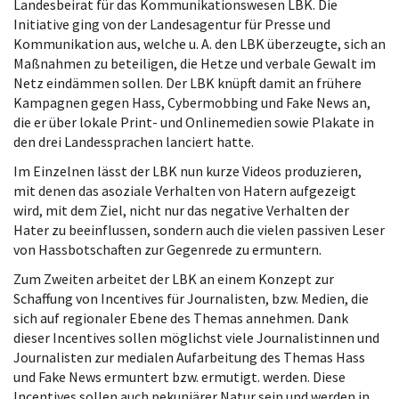
Landesbeirat für das Kommunikationswesen LBK. Die
Initiative ging von der Landesagentur für Presse und
Kommunikation aus, welche u. A. den LBK überzeugte, sich an
Maßnahmen zu beteiligen, die Hetze und verbale Gewalt im
Netz eindämmen sollen. Der LBK knüpft damit an frühere
Kampagnen gegen Hass, Cybermobbing und Fake News an,
die er über lokale Print- und Onlinemedien sowie Plakate in
den drei Landessprachen lanciert hatte.
Im Einzelnen lässt der LBK nun kurze Videos produzieren,
mit denen das asoziale Verhalten von Hatern aufgezeigt
wird, mit dem Ziel, nicht nur das negative Verhalten der
Hater zu beeinflussen, sondern auch die vielen passiven Leser
von Hassbotschaften zur Gegenrede zu ermuntern.
Zum Zweiten arbeitet der LBK an einem Konzept zur
Schaffung von Incentives für Journalisten, bzw. Medien, die
sich auf regionaler Ebene des Themas annehmen. Dank
dieser Incentives sollen möglichst viele Journalistinnen und
Journalisten zur medialen Aufarbeitung des Themas Hass
und Fake News ermuntert bzw. ermutigt. werden. Diese
Incentives sollen auch pekuniärer Natur sein und werden in