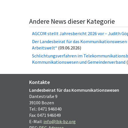
Andere News dieser Kategorie
AGCOM stellt Jahresbericht 2026 vor – Judith Gö
Der Landesbeirat für das Kommunikationswesen un
Arbeitswelt“
(09.06.2026)
Schlichtungsverfahren im Telekommunikationsbe
Kommunikationswesen und Gemeindenverband
Kontakte
Landesbeirat für das Kommunikationswesen
Dantestraße 9
39100 Bozen
Tel.: 0471 946040
Fax: 0471 946049
E-Mail:
info@lbk-bz.org
PEC:
PEC-Adresse