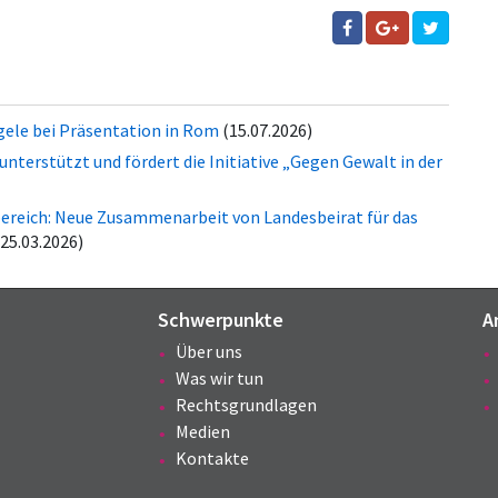
gele bei Präsentation in Rom
(15.07.2026)
terstützt und fördert die Initiative „Gegen Gewalt in der
reich: Neue Zusammenarbeit von Landesbeirat für das
(25.03.2026)
Schwerpunkte
A
Über uns
Was wir tun
Rechtsgrundlagen
Medien
Kontakte